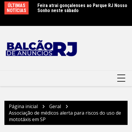
Ir
ão é controlado
ÚLTIMAS
Feira atrai gonçalenses ao Parque RJ Nosso
Sá
para
 combate
NOTÍCIAS
Sonho neste sábado
e
o
conteúdo
Página inicial
Geral
Associação de médicos alerta para riscos do uso de
mototáxis em SP