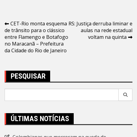
Navegação
CET-Rio monta esquema
RS: Justiça derruba liminar e
de trânsito para o clássico
aulas na rede estadual
de
entre Flamengo e Botafogo
voltam na quinta
Post
no Maracanã – Prefeitura
da Cidade do Rio de Janeiro
PESQUISAR
Pesquisar
por:
ÚLTIMAS NOTÍCIAS