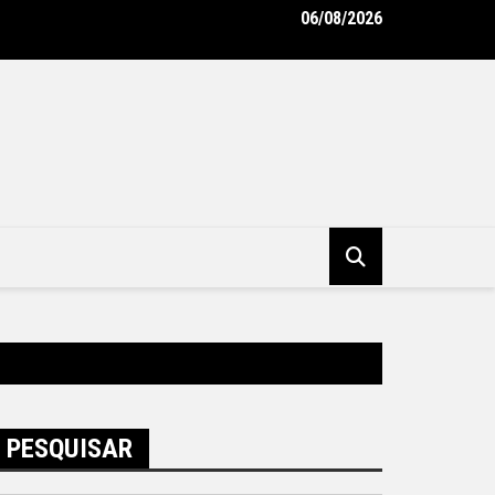
06/08/2026
oderniza uniformes e reforça cuidado com a saúde dos garis – Pr
pal de Niterói
PESQUISAR