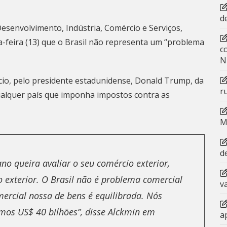
d
Desenvolvimento, Indústria, Comércio e Serviços,
a-feira (13) que o Brasil não representa um “problema
c
N
cio, pelo presidente estadunidense, Donald Trump, da
r
alquer país que imponha impostos contra as
M
d
no queira avaliar o seu comércio exterior,
o exterior. O Brasil não é problema comercial
v
ercial nossa de bens é equilibrada. Nós
mos US$ 40 bilhões”, disse Alckmin em
a