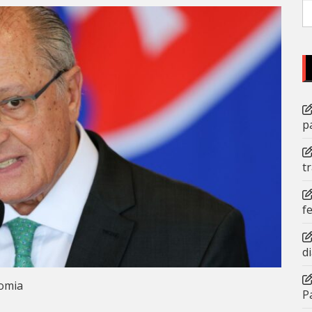
P
po
p
t
f
d
omia
P