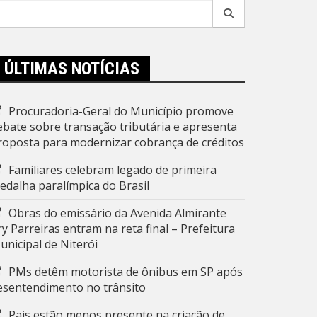
esquisar
r:
ÚLTIMAS NOTÍCIAS
Procuradoria-Geral do Município promove
ebate sobre transação tributária e apresenta
roposta para modernizar cobrança de créditos
Familiares celebram legado de primeira
edalha paralímpica do Brasil
Obras do emissário da Avenida Almirante
ry Parreiras entram na reta final – Prefeitura
unicipal de Niterói
PMs detêm motorista de ônibus em SP após
esentendimento no trânsito
Pais estão menos presente na criação de