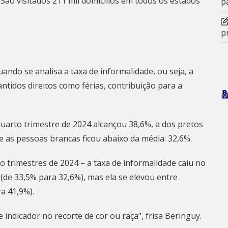
São visitados 211 mil domicílios em todos os estados
p
p
ndo se analisa a taxa de informalidade, ou seja, a
tidos direitos como férias, contribuição para a
uarto trimestre de 2024 alcançou 38,6%, a dos pretos
re as pessoas brancas ficou abaixo da média: 32,6%.
o trimestres de 2024 – a taxa de informalidade caiu no
 (de 33,5% para 32,6%), mas ela se elevou entre
ra 41,9%).
 indicador no recorte de cor ou raça”, frisa Beringuy.