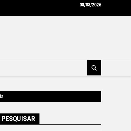
08/08/2026
do emissário da Avenida Almirante Ary Parreiras entram na reta f
tura Municipal de Niterói
ia
PESQUISAR