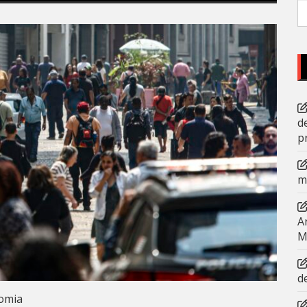
P
po
d
p
m
A
M
d
omia