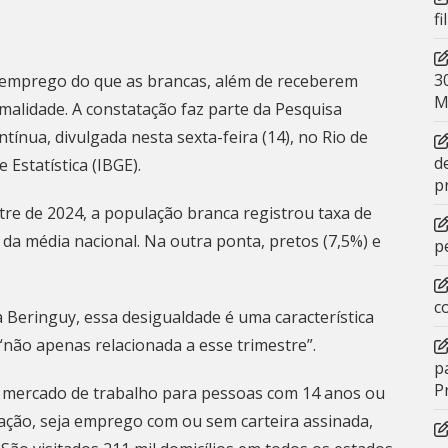
f
3
semprego do que as brancas, além de receberem
M
malidade. A constatação faz parte da Pesquisa
ínua, divulgada nesta sexta-feira (14), no Rio de
d
 Estatística (IBGE).
p
re de 2024, a população branca registrou taxa de
da média nacional. Na outra ponta, pretos (7,5%) e
p
c
Beringuy, essa desigualdade é uma característica
 “não apenas relacionada a esse trimestre”.
p
P
mercado de trabalho para pessoas com 14 anos ou
ação, seja emprego com ou sem carteira assinada,