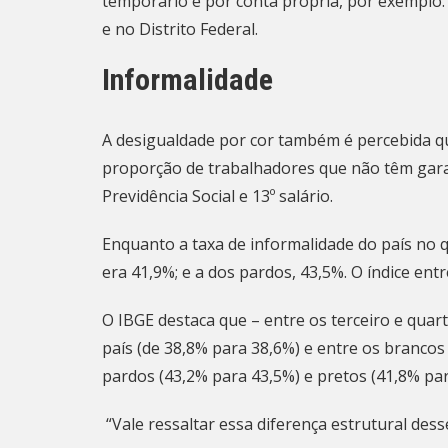
temporário e por conta própria, por exemplo. 
e no Distrito Federal.
Informalidade
A desigualdade por cor também é percebida qua
proporção de trabalhadores que não têm garan
Previdência Social e 13º salário.
Enquanto a taxa de informalidade do país no q
era 41,9%; e a dos pardos, 43,5%. O índice ent
O IBGE destaca que – entre os terceiro e quart
país (de 38,8% para 38,6%) e entre os brancos
pardos (43,2% para 43,5%) e pretos (41,8% pa
“Vale ressaltar essa diferença estrutural desse