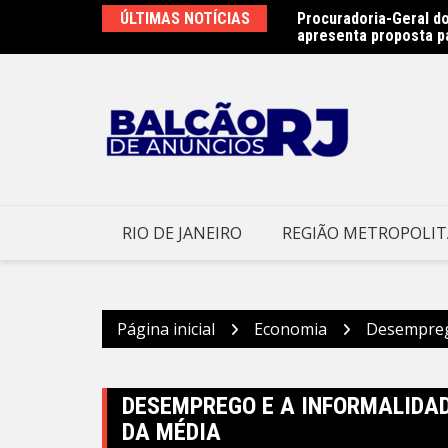
Ir
as na Praia de São Francisco neste sábado
ÚLTIMAS NOTÍCIAS
Procuradoria-Geral do
para
apresenta proposta p
o
conteúdo
RIO DE JANEIRO
REGIÃO METROPOLI
Página inicial
Economia
Desemprego
DESEMPREGO E A INFORMALIDAD
DA MÉDIA