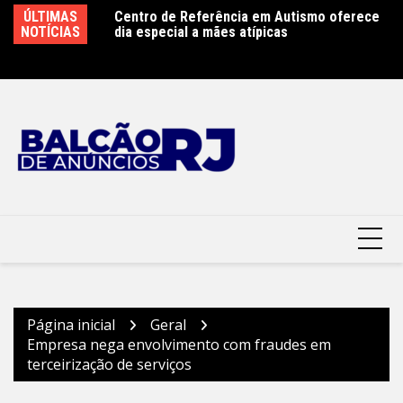
Ir
ence antecipa
ÚLTIMAS
Centro de Referência em Autismo oferece
Cl
para
n Week 2026 com
NOTÍCIAS
dia especial a mães atípicas
co
gia e do trabalho
o
Mu
conteúdo
Página inicial
Geral
Empresa nega envolvimento com fraudes em
terceirização de serviços