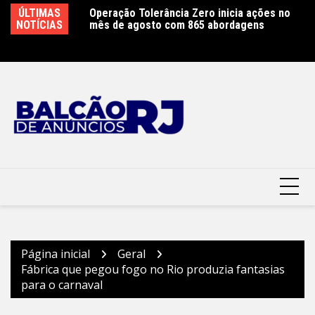
Ir
 Mental promove
ÚLTIMAS
Operação Tolerância Zero inicia ações no
Sã
para
o no Teatro Popular
NOTÍCIAS
mês de agosto com 865 abordagens
M
ura Municipal de
o
conteúdo
Página inicial
Geral
Fábrica que pegou fogo no Rio produzia fantasias
para o carnaval