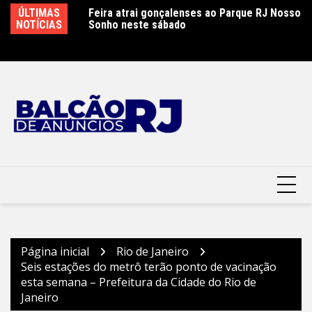
Ir
ÚLTIMAS
Feira atrai gonçalenses ao Parque RJ Nosso
Sábado letivo especial na rede municipal de
Ca
para
NOTÍCIAS
Sonho neste sábado
educação em São Gonçalo
P
o
conteúdo
Página inicial
Rio de Janeiro
Seis estações do metrô terão ponto de vacinação
esta semana – Prefeitura da Cidade do Rio de
Janeiro