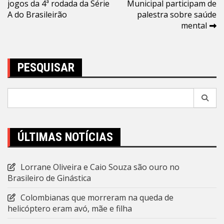
jogos da 4ª rodada da Série
Municipal participam de
de
A do Brasileirão
palestra sobre saúde
Post
mental
PESQUISAR
Pesquisar
por:
ÚLTIMAS NOTÍCIAS
Lorrane Oliveira e Caio Souza são ouro no
Brasileiro de Ginástica
Colombianas que morreram na queda de
helicóptero eram avó, mãe e filha