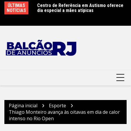
Ir
ence antecipa
ÚLTIMAS
Centro de Referência em Autismo oferece
Cl
para
n Week 2026 com
NOTÍCIAS
dia especial a mães atípicas
co
gia e do trabalho
o
Mu
conteúdo
Página inicial
Esporte
Thiago Monteiro avança às oitavas em dia de calor
intenso no Rio Open