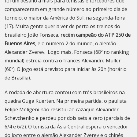
foi um desafio a mais para tenistas e torcedores que
compareceram em grande número ao primeiro dia de
torneio, o maior da América do Sul, na segunda-feira
(17). Muita gente queria ver de perto os treinos do
brasileiro João Fonseca, r
ecém campeão do ATP 250 de
Buenos Aires
, e o numero 2 do mundo, o alemão
Alexander Zverev. Logo mais, Fonseca (68º no ranking
mundial) estreia contra o francês Alexandre Muller
(60º). O jogo está previsto para iniciar às 20h (horário
de Brasília).
A rodada de abertura contou com três brasileiros na
quadra Guga Kuerten. Na primeira partida, o paulista
Felipe Meligeni não resistiu ao cazaque Alexander
Schevchenko e perdeu por dois sets a zero (parciais de
6/4 e 6/2). O tenista da Ásia Central espera o vencedor
do jogo entre o alemão Alexander Zverev e o chinês