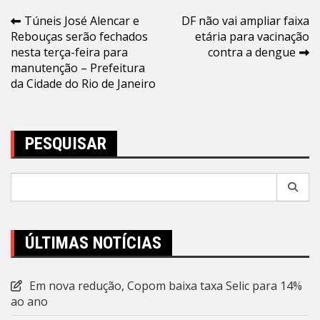
Navegação
Túneis José Alencar e
DF não vai ampliar faixa
Rebouças serão fechados
etária para vacinação
de
nesta terça-feira para
contra a dengue
Post
manutenção – Prefeitura
da Cidade do Rio de Janeiro
PESQUISAR
Pesquisar
por:
ÚLTIMAS NOTÍCIAS
Em nova redução, Copom baixa taxa Selic para 14%
ao ano