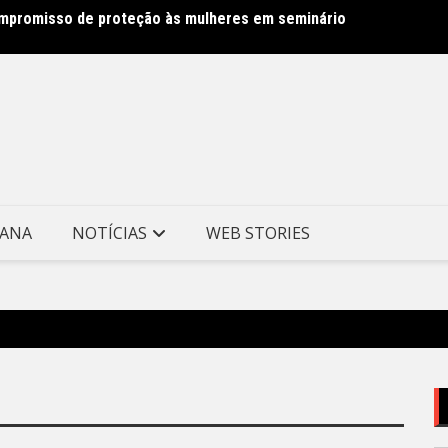
ompromisso de proteção às mulheres em seminário
Niteró
Prefei
TANA
NOTÍCIAS
WEB STORIES