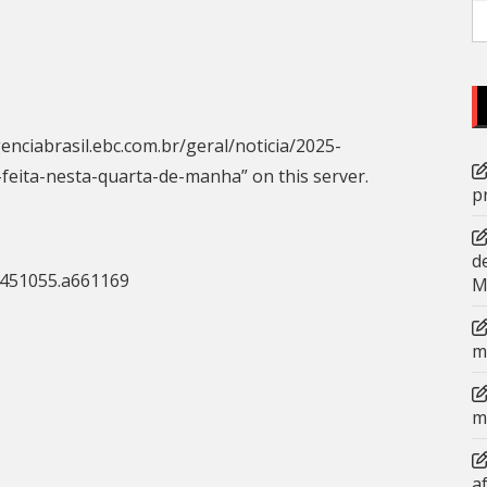
P
po
enciabrasil.ebc.com.br/geral/noticia/2025-
feita-nesta-quarta-de-manha” on this server.
p
d
51451055.a661169
M
m
m
a