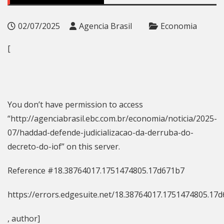
02/07/2025
Agencia Brasil
Economia
[
You don’t have permission to access
“http://agenciabrasil.ebc.com.br/economia/noticia/2025-
07/haddad-defende-judicializacao-da-derruba-do-
decreto-do-iof” on this server.
Reference #18.38764017.1751474805.17d671b7
https://errors.edgesuite.net/18.38764017.1751474805.17
, author]