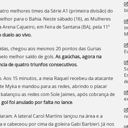
b
tro melhores times da Série A1 (primeira divisão) do
elhor para o Bahia. Neste sábado (16), as Mulheres
a Arena Cajueiro, em Feira de Santana (BA), pela 11ª
i
M
o duelo ao vivo.
rtidas, chegou aos mesmos 20 pontos das Gurias
E
pelo melhor saldo de gols.
As gaúchas, agora na
cia de quatro triunfos consecutivos.
S
E
o. Aos 15 minutos, a meia Raquel recebeu da atacante
d
te Myka e mandou para as redes, abrindo o placar
l balançou as redes com Sole Jaimes, após cobrança de
e
o
gol foi anulado por falta no lance
.
aram. A lateral Carol Martins lançou na área e a
n
 e cabeceou por cima da goleira Gabi Barbieri. Já nos