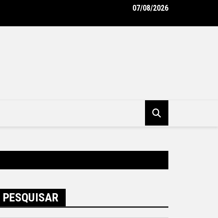
07/08/2026
tura de Niterói e BID avançam na implementação do Programa Vi
ro – Prefeitura Municipal de Niterói
PESQUISAR