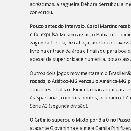
acréscimos, a zagueira Débora derrubou a mei
converteu.
Pouco antes do intervalo, Carol Martins rece
e foi expulsa.
Mesmo assim, o Bahia não abdico
zagueira Tchula, de cabeça, acertou o travess
livre na entrada da área e finalizou para boa d
apesar da superioridade numérica, pouco ass
Outros dois jogos movimentaram o Brasileirã
rodada, o Atlético-MG venceu o América-MG p
atacantes Thalita e Pimenta marcaram para as
As Spartanas, com três pontos, ocupam o 17º 
Série A2 (segunda divisão).
O Grêmio superou o Mixto por 3 a 0 no Passo 
atacante Giovaninha e a meia Camila Pini fiz