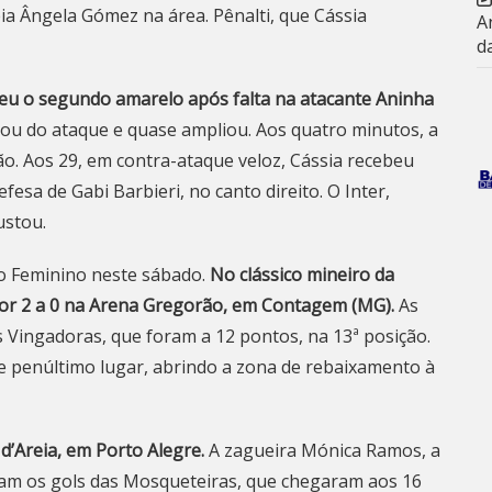
a Ângela Gómez na área. Pênalti, que Cássia
A
d
beu o segundo amarelo após falta na atacante Aninha
u do ataque e quase ampliou. Aos quatro minutos, a
ão. Aos 29, em contra-ataque veloz, Cássia recebeu
efesa de Gabi Barbieri, no canto direito. O Inter,
ustou.
o Feminino neste sábado.
No clássico mineiro da
or 2 a 0 na Arena Gregorão, em Contagem (MG).
As
 Vingadoras, que foram a 12 pontos, na 13ª posição.
e penúltimo lugar, abrindo a zona de rebaixamento à
d’Areia, em Porto Alegre.
A zagueira Mónica Ramos, a
eram os gols das Mosqueteiras, que chegaram aos 16