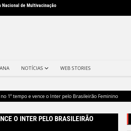
a Nacional de Multivacinação
Prefei
no Mor
TANA
NOTÍCIAS
WEB STORIES
 no 1º tempo e vence o Inter pelo Brasileirão Feminino
ENCE O INTER PELO BRASILEIRÃO