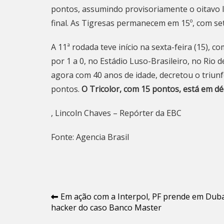
pontos, assumindo provisoriamente o oitavo lu
final. As Tigresas permanecem em 15º, com se
A 11ª rodada teve início na sexta-feira (15), 
por 1 a 0, no Estádio Luso-Brasileiro, no Rio d
agora com 40 anos de idade, decretou o triun
pontos.
O Tricolor, com 15 pontos, está em dé
, Lincoln Chaves – Repórter da EBC
Fonte: Agencia Brasil
Navegação
Em ação com a Interpol, PF prende em Dub
hacker do caso Banco Master
de