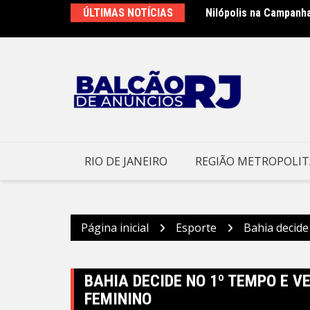
Ir
ÚLTIMAS NOTÍCIAS
Nilópolis na Campanh
para
o
conteúdo
RIO DE JANEIRO
REGIÃO METROPOLI
Página inicial
Esporte
Bahia decide
BAHIA DECIDE NO 1º TEMPO E V
FEMININO