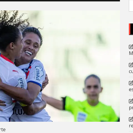
P
po
M
c
e
p
r
rte