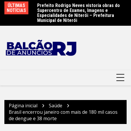
Ir
ÚLTIMAS
Prefeito Rodrigo Neves vistoria obras do
Campanha Municipal de Vacinação
La
para
NOTÍCIAS
Supercentro de Exames, Imagens e
Antirrábica começa neste sábado –
da
o
Especialidades de Niterói – Prefeitura
Prefeitura da Cidade do Rio de Janeiro
Municipal de Niterói
conteúdo
Página inicial
Saúde
Brasil encerrou janeiro com mais de 180 mil casos
de dengue e 38 morte