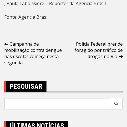
, Paula Laboissière – Repórter da Agência Brasil
Fonte: Agencia Brasil
Navegação
Campanha de
Polícia Federal prende
mobilização contra dengue
foragido por tráfico de
de
nas escolas começa nesta
drogas no Rio
Post
segunda
PESQUISAR
Pesquisar
por:
ÚLTIMAS NOTÍCIAS