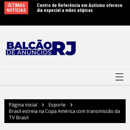
Ir
ÚLTIMAS
Centro de Referência em Autismo oferece
Clin moderniza uniformes e reforça cuidado
Sã
para
NOTÍCIAS
dia especial a mães atípicas
com a saúde dos garis – Prefeitura
r
o
Municipal de Niterói
conteúdo
Página inicial
Esporte
Brasil estreia na Copa América com transmissão da
TV Brasil