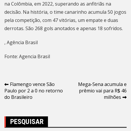
na Colômbia, em 2022, superando as anfitriãs na
decisão. Na história, o time canarinho acumula 50 jogos
pela competição, com 47 vitórias, um empate e duas
derrotas. São 268 gols anotados e apenas 18 sofridos.
, Agência Brasil
Fonte: Agencia Brasil
Navegação
Flamengo vence São
Mega-Sena acumula e
Paulo por 2 a 0 no retorno
prêmio vai para R$ 46
de
do Brasileiro
milhões
Post
PESQUISAR