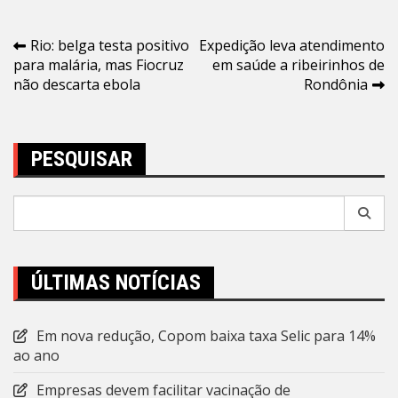
Navegação
Rio: belga testa positivo
Expedição leva atendimento
para malária, mas Fiocruz
em saúde a ribeirinhos de
de
não descarta ebola
Rondônia
Post
PESQUISAR
Pesquisar
por:
ÚLTIMAS NOTÍCIAS
Em nova redução, Copom baixa taxa Selic para 14%
ao ano
Empresas devem facilitar vacinação de