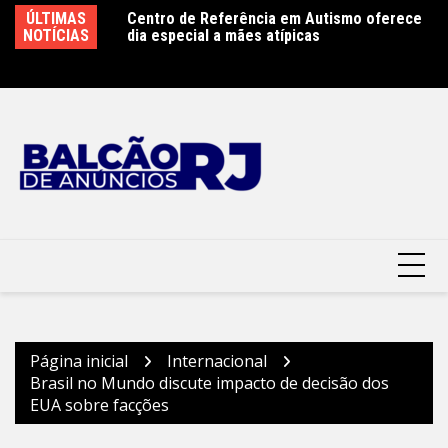
Ir
ÚLTIMAS
Centro de Referência em Autismo oferece
Clin moderniza uniformes e reforça cuidado
Sã
para
NOTÍCIAS
dia especial a mães atípicas
com a saúde dos garis – Prefeitura
r
o
Municipal de Niterói
conteúdo
Página inicial
Internacional
Brasil no Mundo discute impacto de decisão dos
EUA sobre facções