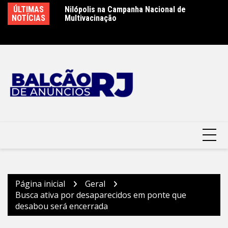
Ir
lópolis
ÚLTIMAS
Nilópolis na Campanha Nacional de
Pr
para
NOTÍCIAS
Multivacinação
i
o
Mo
conteúdo
Página inicial
Geral
Busca ativa por desaparecidos em ponte que
desabou será encerrada