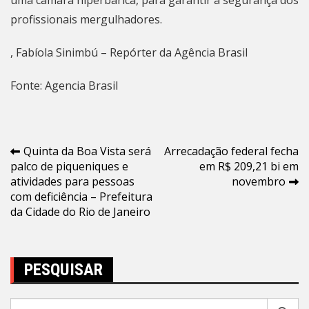
uma câmara hiperbárica, para garantir a segurança dos
profissionais mergulhadores.
, Fabíola Sinimbú – Repórter da Agência Brasil
Fonte: Agencia Brasil
Navegação
Quinta da Boa Vista será
Arrecadação federal fecha
palco de piqueniques e
em R$ 209,21 bi em
de
atividades para pessoas
novembro
Post
com deficiência – Prefeitura
da Cidade do Rio de Janeiro
PESQUISAR
Pesquisar