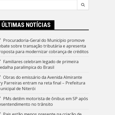
esquisar
r:
ÚLTIMAS NOTÍCIAS
Procuradoria-Geral do Município promove
ebate sobre transação tributária e apresenta
roposta para modernizar cobrança de créditos
Familiares celebram legado de primeira
edalha paralímpica do Brasil
Obras do emissário da Avenida Almirante
ry Parreiras entram na reta final – Prefeitura
unicipal de Niterói
PMs detêm motorista de ônibus em SP após
esentendimento no trânsito
Pais estão menos presente na criação de