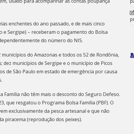
 Tem, usado para acompanhar as contas poupança
p
p
las enchentes do ano passado, e de mais cinco
lo e Sergipe) – receberam o pagamento do Bolsa
 independentemente do número do NIS.
2 municípios do Amazonas e todos os 52 de Rondônia,
; dez municípios de Sergipe e o município de Picos
ípios de São Paulo em estado de emergência por causa
.
sa Família não têm mais o desconto do Seguro Defeso.
23
, que resgatou o Programa Bolsa Família (PBF). O
em exclusivamente da pesca artesanal e que não
da piracema (reprodução dos peixes).