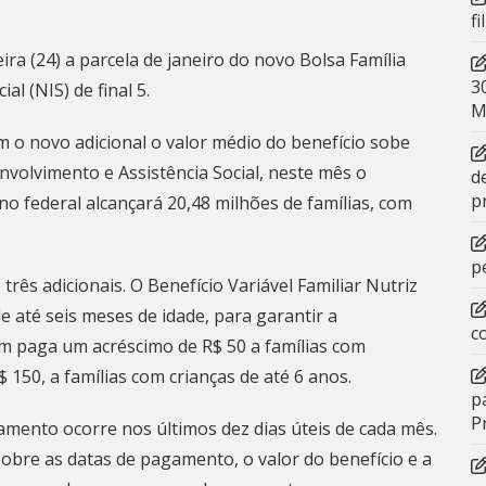
f
ra (24) a parcela de janeiro do novo Bolsa Família
3
l (NIS) de final 5.
M
 o novo adicional o valor médio do benefício sobe
volvimento e Assistência Social, neste mês o
d
p
o federal alcançará 20,48 milhões de famílias, com
p
rês adicionais. O Benefício Variável Familiar Nutriz
e até seis meses de idade, para garantir a
c
ém paga um acréscimo de R$ 50 a famílias com
$ 150, a famílias com crianças de até 6 anos.
p
P
amento ocorre nos últimos dez dias úteis de cada mês.
obre as datas de pagamento, o valor do benefício e a