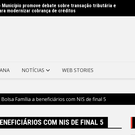
 Município promove debate sobre transação tributária e
 Avenida Almirante Ary Parreiras entram na reta final –
Rede M
ara modernizar cobrança de créditos
e Niterói
Prefei
TANA
NOTÍCIAS
WEB STORIES
Bolsa Família a beneficiários com NIS de final 5
ENEFICIÁRIOS COM NIS DE FINAL 5