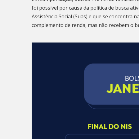
foi possível por causa da política de busca at
Assistência Social (Suas) e que se concentra n
complemento de renda, mas não recebem o be