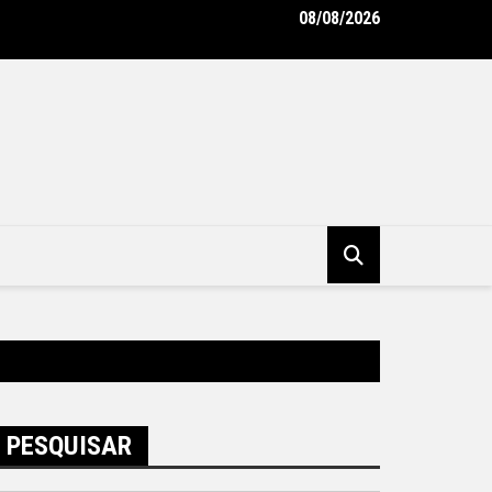
08/08/2026
unicipal de Niterói ganha reforço de 300 agentes de apoio escol
tura Municipal de Niterói
PESQUISAR