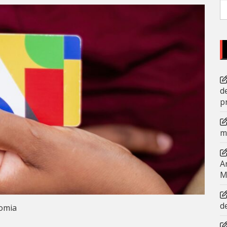
P
po
d
p
m
A
M
d
omia