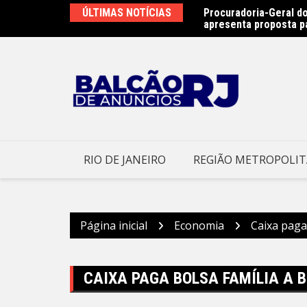
Ir
ÚLTIMAS NOTÍCIAS
Procuradoria-Geral do
Obras do emissário da
para
apresenta proposta p
Prefeitura Municipal d
o
conteúdo
RIO DE JANEIRO
REGIÃO METROPOLI
Página inicial
Economia
Caixa paga 
CAIXA PAGA BOLSA FAMÍLIA A B