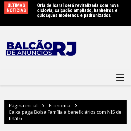
Ir
ÚLTIMAS
Orla de Icaraí será revitalizada com nova
Niterói terá primeira escola pública bilíngue
Re
para
NOTÍCIAS
ciclovia, calçadão ampliado, banheiros e
em português e espanhol – Prefeitura
a
o
quiosques modernos e padronizados
Municipal de Niterói
do
conteúdo
Página inicial
Economia
Caixa paga Bolsa Família a beneficiários com NIS de
final 6