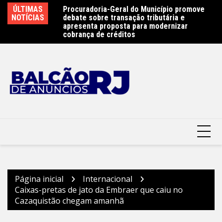
Ir
e 450 atletas na
ÚLTIMAS
Procuradoria-Geral do Município promove
Ob
para
ste sábado (8) –
NOTÍCIAS
debate sobre transação tributária e
Ar
terói
o
apresenta proposta para modernizar
Pr
cobrança de créditos
conteúdo
Página inicial
Internacional
Caixas-pretas de jato da Embraer que caiu no
Cazaquistão chegam amanhã