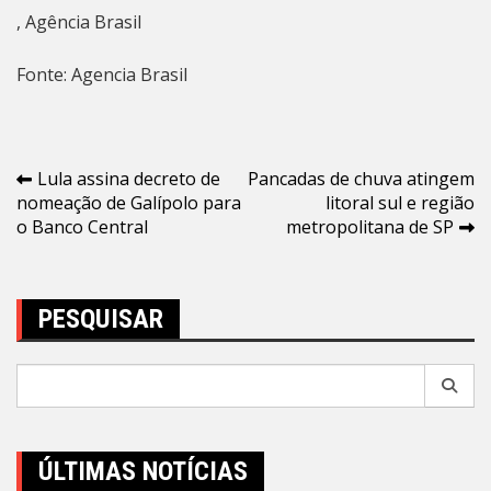
, Agência Brasil
Fonte: Agencia Brasil
Navegação
Lula assina decreto de
Pancadas de chuva atingem
nomeação de Galípolo para
litoral sul e região
de
o Banco Central
metropolitana de SP
Post
PESQUISAR
Pesquisar
por:
ÚLTIMAS NOTÍCIAS