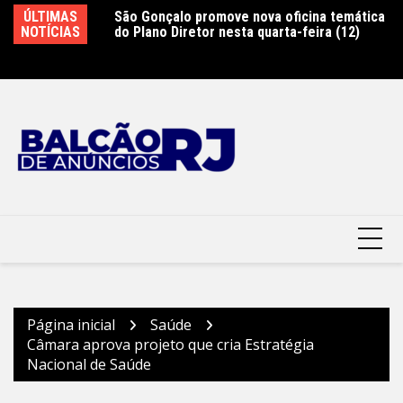
Ir
ÚLTIMAS
São Gonçalo promove nova oficina temática
Secretaria da Mulher de Nova Iguaçu abre
Pr
para
NOTÍCIAS
do Plano Diretor nesta quarta-feira (12)
inscrições para cursos gratuitos
pa
o
e
Mu
conteúdo
Página inicial
Saúde
Câmara aprova projeto que cria Estratégia
Nacional de Saúde