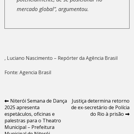
mercado global”, argumentou.
, Luciano Nascimento – Repórter da Agência Brasil
Fonte: Agencia Brasil
Navegação
Niterói Semana de Dança
Justiça determina retorno
2025 apresenta
de ex-secretário de Polícia
de
espetáculos, oficinas e
do Rio à prisão
Post
palestras para o Theatro
Municipal – Prefeitura
Municipal de Niterói