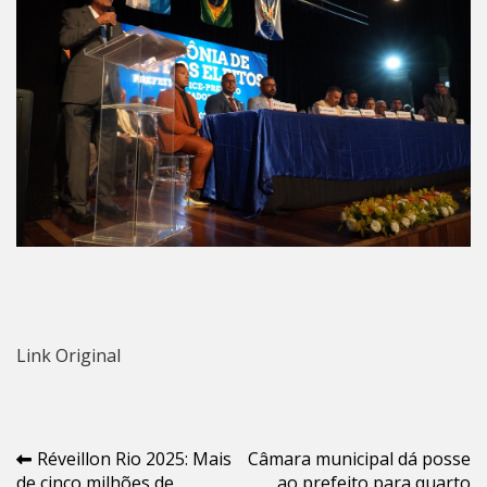
Link Original
Navegação
Réveillon Rio 2025: Mais
Câmara municipal dá posse
de cinco milhões de
ao prefeito para quarto