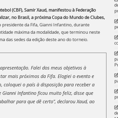
d
utebol (CBF), Samir Xaud, manifestou à Federação
p
ealizar, no Brasil, a próxima Copa do Mundo de Clubes,
presidente da Fifa, Gianni Infantino, durante
p
entidade máxima da modalidade, que terminou neste
ma das sedes da edição deste ano do torneio.
c
p
P
presentação. Falei dos meus objetivos à
tar mais próximos da Fifa. Elogiei o evento e
p
im, coloquei o país à disposição para receber a
ianni Infantino ficou muito feliz, disse que
p
abalhar para que dê certo”, declarou Xaud, ao
d