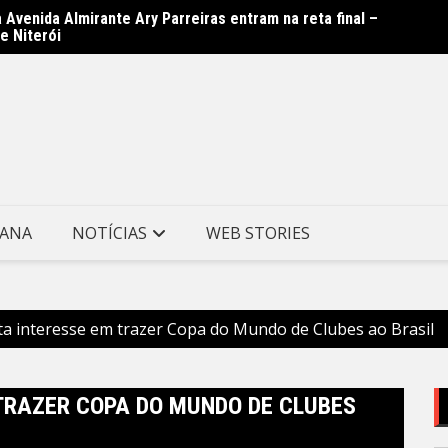
 Avenida Almirante Ary Parreiras entram na reta final –
Rede M
e Niterói
Prefei
TANA
NOTÍCIAS
WEB STORIES
a interesse em trazer Copa do Mundo de Clubes ao Brasil
TRAZER COPA DO MUNDO DE CLUBES