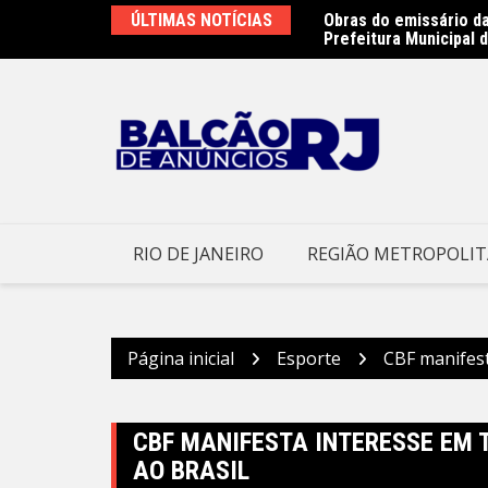
Ir
rá três dias de rock, gastronomia e diversão
ÚLTIMAS NOTÍCIAS
Obras do emissário da
para
Prefeitura Municipal d
o
conteúdo
RIO DE JANEIRO
REGIÃO METROPOLI
Página inicial
Esporte
CBF manifest
CBF MANIFESTA INTERESSE EM 
AO BRASIL