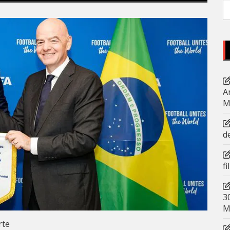
P
po
A
M
d
f
3
M
rte