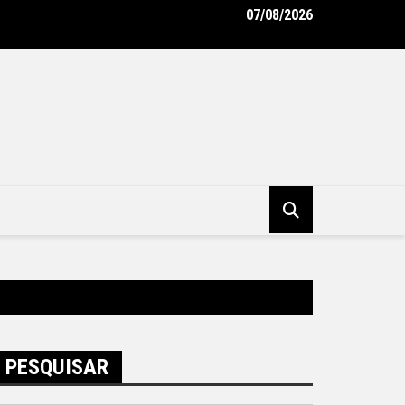
07/08/2026
unicipal de Niterói ganha reforço de 300 agentes de apoio escol
tura Municipal de Niterói
PESQUISAR