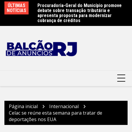
Ir
e 450 atletas na
ÚLTIMAS
Procuradoria-Geral do Município promove
Ob
para
ste sábado (8) –
NOTÍCIAS
debate sobre transação tributária e
Ar
terói
o
apresenta proposta para modernizar
Pr
cobrança de créditos
conteúdo
Página inicial
Internacional
Celac se reúne esta semana para tratar de
deportações nos EUA