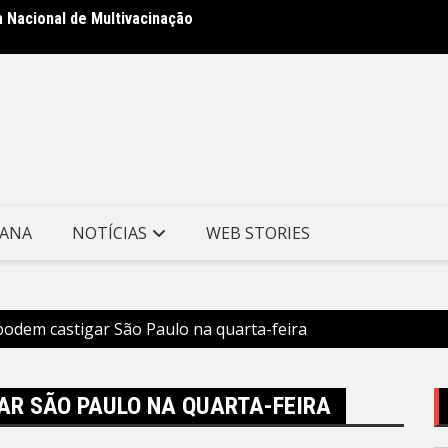
a Nacional de Multivacinação
Prefei
no Mor
TANA
NOTÍCIAS
WEB STORIES
podem castigar São Paulo na quarta-feira
AR SÃO PAULO NA QUARTA-FEIRA