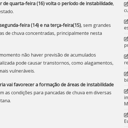
r de quarta-feira (16) volta o período de instabilidade
,
c
estado.
egunda-feira (14) e na terça-feira(15)
, sem grandes
e
as de chuva concentradas, principalmente nesta
p
 o momento não haver previsão de acumulados
r
ocalizada pode causar transtornos, como alagamentos,
ais vulneráveis.
b
fria vai favorecer a formação de áreas de instabilidade
 as condições para pancadas de chuva em diversas
i
itana.
M
E