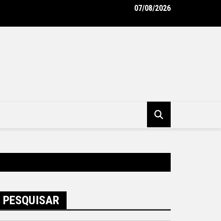
07/08/2026
tura de Niterói e BID avançam na implementação do Programa Vi
ro – Prefeitura Municipal de Niterói
PESQUISAR