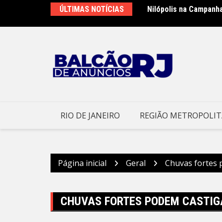
Ir
ÚLTIMAS NOTÍCIAS
Nilópolis na Campanh
para
o
conteúdo
RIO DE JANEIRO
REGIÃO METROPOLI
Página inicial
Geral
Chuvas fortes 
CHUVAS FORTES PODEM CASTIG