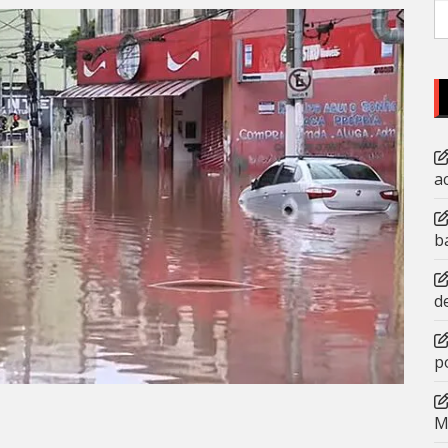
P
po
a
b
d
p
M