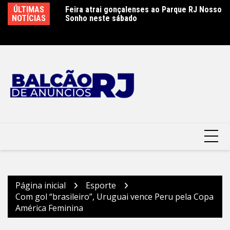
Ir
ão é controlado
ÚLTIMAS
Feira atrai gonçalenses ao Parque RJ Nosso
Sá
para
 combate
NOTÍCIAS
Sonho neste sábado
e
o
conteúdo
Página inicial
Esporte
Com gol “brasileiro”, Uruguai vence Peru pela Copa
América Feminina