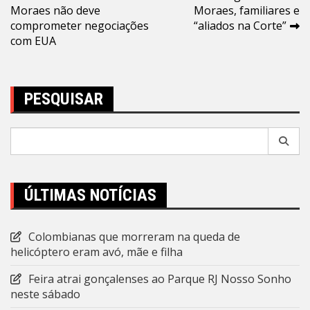
Moraes não deve
Moraes, familiares e
de
comprometer negociações
“aliados na Corte”
Post
com EUA
PESQUISAR
Pesquisar
por:
ÚLTIMAS NOTÍCIAS
Colombianas que morreram na queda de
helicóptero eram avó, mãe e filha
Feira atrai gonçalenses ao Parque RJ Nosso Sonho
neste sábado