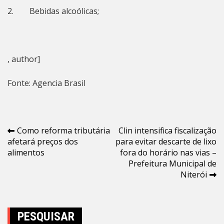
2. Bebidas alcoólicas;
, author]
Fonte: Agencia Brasil
Navegação
Como reforma tributária
Clin intensifica fiscalização
afetará preços dos
para evitar descarte de lixo
de
alimentos
fora do horário nas vias –
Post
Prefeitura Municipal de
Niterói
PESQUISAR