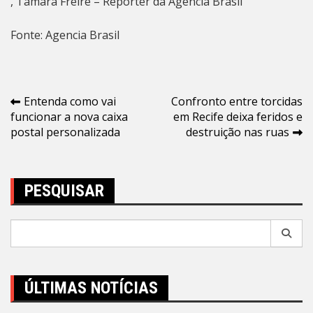
, Tâmara Freire – Repórter da Agência Brasil
Fonte: Agencia Brasil
Navegação
Entenda como vai
Confronto entre torcidas
funcionar a nova caixa
em Recife deixa feridos e
de
postal personalizada
destruição nas ruas
Post
PESQUISAR
Pesquisar
por:
ÚLTIMAS NOTÍCIAS