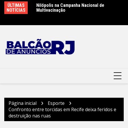
Ir
lópolis
ÚLTIMAS
Nilópolis na Campanha Nacional de
Pr
para
NOTÍCIAS
Multivacinação
i
o
Mo
conteúdo
Página inicial
Esporte
Confronto entre torcidas em Recife deixa feridos e
destruição nas ruas