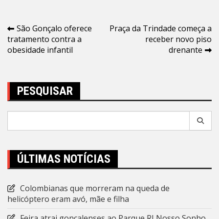
Navegação
São Gonçalo oferece
Praça da Trindade começa a
tratamento contra a
receber novo piso
de
obesidade infantil
drenante
Post
PESQUISAR
Pesquisar
por:
ÚLTIMAS NOTÍCIAS
Colombianas que morreram na queda de
helicóptero eram avó, mãe e filha
Feira atrai gonçalenses ao Parque RJ Nosso Sonho