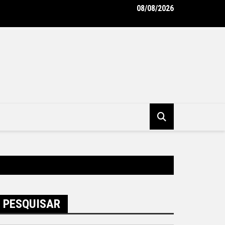
08/08/2026
do emissário da Avenida Almirante Ary Parreiras entram na reta f
tura Municipal de Niterói
PESQUISAR