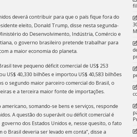
f
nidos deverá contribuir para que o país fique fora do
3
esidente eleito, Donald Trump, disse nesta segunda-
M
 Ministério do Desenvolvimento, Indústria, Comércio e
tiana, o governo brasileiro pretende trabalhar para
d
com a maior economia do planeta.
p
Brasil teve pequeno déficit comercial de US$ 253
ou US$ 40,330 bilhões e importou US$ 40,583 bilhões
p
s o segundo maior parceiro comercial do Brasil, o
iras e a terceira maior fonte de importações.
c
no americano, somando-se bens e serviços, responde
p
dos. A questão do superávit ou déficit comercial é
P
governo dos Estados Unidos e, nesse quesito, o fato
o Brasil deveria ser levado em conta”, disse a