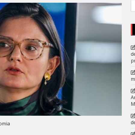
P
po
d
p
m
A
M
d
omia