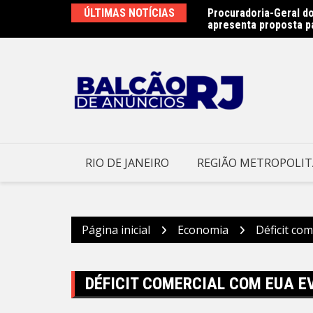
Ir
as na Praia de São Francisco neste sábado
ÚLTIMAS NOTÍCIAS
Procuradoria-Geral do
para
apresenta proposta p
o
conteúdo
RIO DE JANEIRO
REGIÃO METROPOLI
Página inicial
Economia
Déficit co
DÉFICIT COMERCIAL COM EUA E