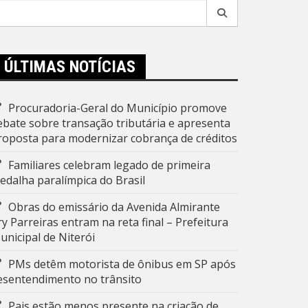
esquisar
r:
ÚLTIMAS NOTÍCIAS
Procuradoria-Geral do Município promove
ebate sobre transação tributária e apresenta
roposta para modernizar cobrança de créditos
Familiares celebram legado de primeira
edalha paralímpica do Brasil
Obras do emissário da Avenida Almirante
ry Parreiras entram na reta final – Prefeitura
unicipal de Niterói
PMs detêm motorista de ônibus em SP após
esentendimento no trânsito
Pais estão menos presente na criação de