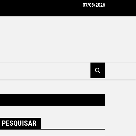
07/08/2026
tura de Niterói e BID avançam na implementação do Programa Vi
ro – Prefeitura Municipal de Niterói
PESQUISAR