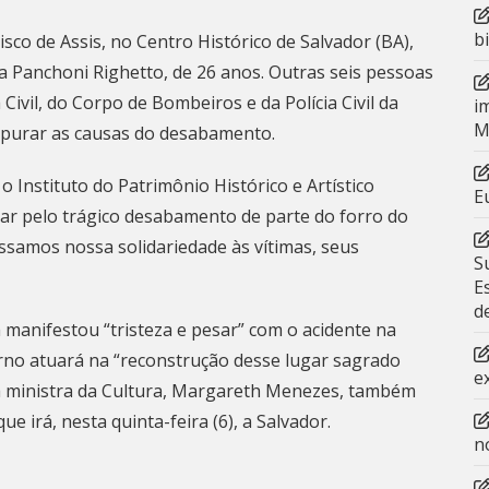
b
isco de Assis
, no Centro Histórico de Salvador (BA),
ia Panchoni Righetto, de 26 anos. Outras seis pessoas
Civil, do Corpo de Bombeiros e da Polícia Civil da
i
M
 apurar as causas do desabamento.
o Instituto do Patrimônio Histórico e Artístico
E
ar pelo trágico desabamento de parte do forro do
ssamos nossa solidariedade às vítimas, seus
S
E
d
m manifestou “tristeza e pesar” com o acidente na
erno atuará na “reconstrução desse lugar sagrado
e
, a ministra da Cultura, Margareth Menezes, também
e irá, nesta quinta-feira (6), a Salvador.
n