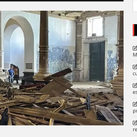
P
po
M
c
e
p
r