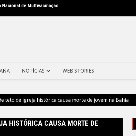
a Nacional de Multivacinação
Prefei
no Mor
TANA
NOTÍCIAS
WEB STORIES
 teto de igreja histórica causa morte de jovem na Bahia
JA HISTÓRICA CAUSA MORTE DE