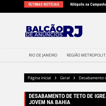
Ir
ÚLTIMAS NOTÍCIAS
Nilópolis na Campanh
para
o
conteúdo
RIO DE JANEIRO
REGIÃO METROPOLI
Página inicial
Geral
Desabamento de
DESABAMENTO DE TETO DE IGRE
JOVEM NA BAHIA