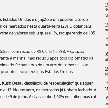
d
M
s Estados Unidos e o Japão e um possível acordo
 os mercados nesta quarta-feira (23). O dólar caiu
m
 bolsa de valores subiu quase 1%, recuperando os 135
m
5,522, com recuo de R$ 0,045 (-0,8%). A cotação
urante a manhã, mas recuou após dois diplomatas da
a
óximo do fechamento de um acordo comercial que
s produtos europeus nos Estados Unidos.
e
, Kush Desai, classificou de “especulação” quaisquer
M
 a UE. No entanto, os mercados já tinham fechado. A
de 9 de julho. A divisa sobe 1,62% em julho, mas cai
e