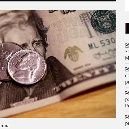
P
po
3
M
d
p
p
P
p
omia