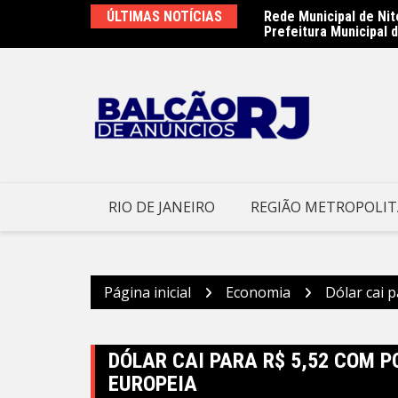
Ir
 – Prefeitura Municipal de Niterói
ÚLTIMAS NOTÍCIAS
Rede Municipal de Nit
para
Prefeitura Municipal d
o
conteúdo
RIO DE JANEIRO
REGIÃO METROPOLI
Página inicial
Economia
Dólar cai 
DÓLAR CAI PARA R$ 5,52 COM P
EUROPEIA