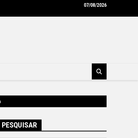
07/08/2026
tura de Nova Iguaçu instala Gabinete de Crise e reforça ações
tivas diante da previsão de ventos fortes
a
PESQUISAR