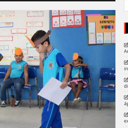
P
po
A
i
d
á
e