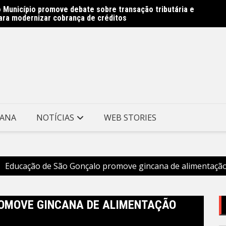
 Município promove debate sobre transação tributária e
 Avenida Almirante Ary Parreiras entram na reta final –
Rede M
ara modernizar cobrança de créditos
e Niterói
Prefei
TANA
NOTÍCIAS
WEB STORIES
Educação de São Gonçalo promove gincana de alimentação
OMOVE GINCANA DE ALIMENTAÇÃO