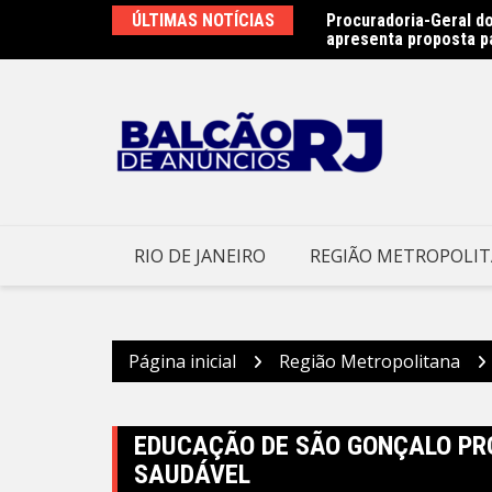
Ir
ÚLTIMAS NOTÍCIAS
Procuradoria-Geral do
Obras do emissário da
para
apresenta proposta p
Prefeitura Municipal d
o
conteúdo
RIO DE JANEIRO
REGIÃO METROPOLI
Página inicial
Região Metropolitana
EDUCAÇÃO DE SÃO GONÇALO PR
SAUDÁVEL