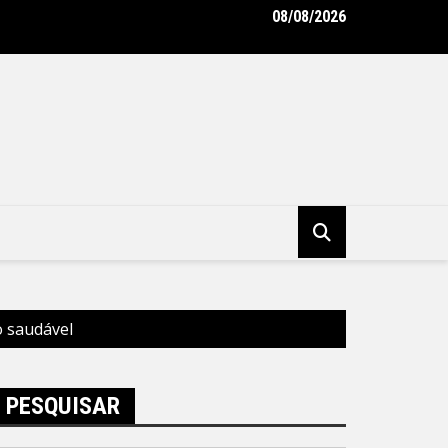
08/08/2026
unicipal de Niterói ganha reforço de 300 agentes de apoio escol
tura Municipal de Niterói
 saudável
PESQUISAR