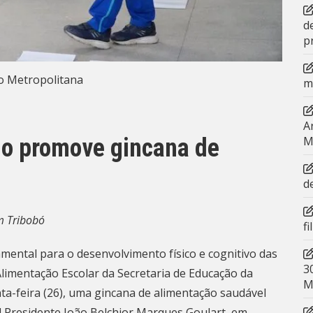
d
p
o Metropolitana
m
A
o promove gincana de
M
d
em Tribobó
f
mental para o desenvolvimento físico e cognitivo das
3
Alimentação Escolar da Secretaria de Educação da
M
nta-feira (26), uma gincana de alimentação saudável
al Presidente João Belchior Marques Goulart, em