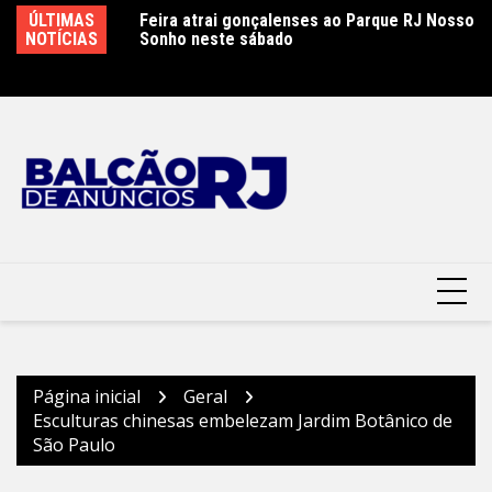
Ir
ÚLTIMAS
Feira atrai gonçalenses ao Parque RJ Nosso
Sábado letivo especial na rede municipal de
Ca
para
NOTÍCIAS
Sonho neste sábado
educação em São Gonçalo
P
o
conteúdo
Página inicial
Geral
Esculturas chinesas embelezam Jardim Botânico de
São Paulo