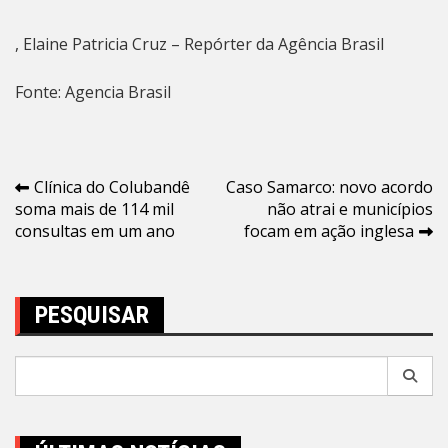
, Elaine Patricia Cruz – Repórter da Agência Brasil
Fonte: Agencia Brasil
Navegação
Clínica do Colubandê
Caso Samarco: novo acordo
soma mais de 114 mil
não atrai e municípios
de
consultas em um ano
focam em ação inglesa
Post
PESQUISAR
Pesquisar
por: