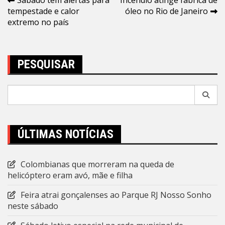
Navegação
Sábado tem alertas para
Incêndio atinge fábrica de
tempestade e calor
óleo no Rio de Janeiro
de
extremo no país
Post
PESQUISAR
Pesquisar
por:
ÚLTIMAS NOTÍCIAS
Colombianas que morreram na queda de
helicóptero eram avó, mãe e filha
Feira atrai gonçalenses ao Parque RJ Nosso Sonho
neste sábado