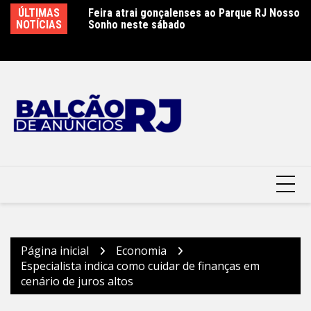
Ir
ÚLTIMAS
Feira atrai gonçalenses ao Parque RJ Nosso
Sábado letivo especial na rede municipal de
Ca
para
NOTÍCIAS
Sonho neste sábado
educação em São Gonçalo
P
o
conteúdo
Página inicial
Economia
Especialista indica como cuidar de finanças em
cenário de juros altos