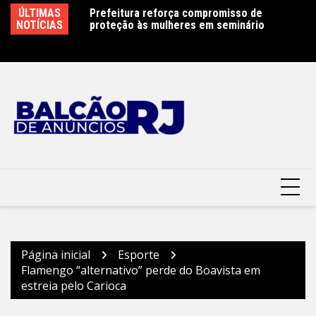
Ir
ÚLTIMAS
Prefeitura reforça compromisso de
Niterói fecha parques e suspende aulas
Op
para
NOTÍCIAS
proteção às mulheres em seminário
devido à previsão de ventos fortes –
m
o
Prefeitura Municipal de Niterói
conteúdo
Página inicial
Esporte
Flamengo “alternativo” perde do Boavista em
estreia pelo Carioca