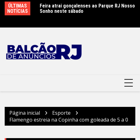
Ir
ão é controlado
ÚLTIMAS
Feira atrai gonçalenses ao Parque RJ Nosso
Sá
para
 combate
NOTÍCIAS
Sonho neste sábado
e
o
conteúdo
Página inicial
Esporte
Flamengo estreia na Copinha com goleada de 5 a 0