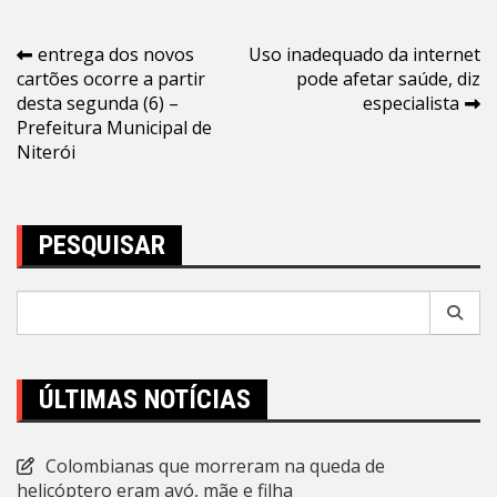
Navegação
entrega dos novos
Uso inadequado da internet
cartões ocorre a partir
pode afetar saúde, diz
de
desta segunda (6) –
especialista
Post
Prefeitura Municipal de
Niterói
PESQUISAR
Pesquisar
por:
ÚLTIMAS NOTÍCIAS
Colombianas que morreram na queda de
helicóptero eram avó, mãe e filha