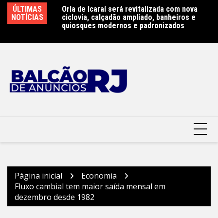
Ir
 e reforça cuidado
ÚLTIMAS
Orla de Icaraí será revitalizada com nova
Sã
para
refeitura
NOTÍCIAS
ciclovia, calçadão ampliado, banheiros e
do
o
quiosques modernos e padronizados
conteúdo
Página inicial
Economia
Fluxo cambial tem maior saída mensal em
dezembro desde 1982