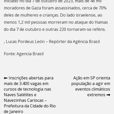
iniciado no dia 7 de outubro de 2023, mais de 46 mil
moradores de Gaza foram assassinados, cerca de 70%
deles de mulheres e crianças. Do lado israelense, ao
menos 1,2 mil pessoas morreram no ataque do Hamas
do dia 7 de outubro e outras 220 tornaram-se reféns.
, Lucas Pordeus León – Repórter da Agência Brasil
Fonte: Agencia Brasil
Navegação
Inscrições abertas para
Ação em SP orienta
mais de 3.400 vagas em
população a agir em
de
cursos de tecnologia nas
eventos climáticos
Post
Naves Satélites e
extremos
Navezinhas Cariocas –
Prefeitura da Cidade do Rio
de Janeiro