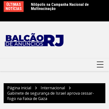
Ir
lópolis
ÚLTIMAS
Nilópolis na Campanha Nacional de
Pr
para
NOTÍCIAS
Multivacinação
i
o
Mo
conteúdo
Página inicial
Internacional
Gabinete de segurança de Israel aprova cessar-
fogo na Faixa de Gaza