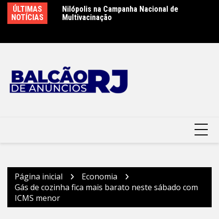
Ir
lópolis
ÚLTIMAS
Nilópolis na Campanha Nacional de
Pr
para
NOTÍCIAS
Multivacinação
i
o
Mo
conteúdo
Página inicial
Economia
Gás de cozinha fica mais barato neste sábado com
ICMS menor