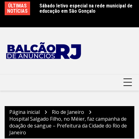
Ir
Jogos Olímpicos e
ÚLTIMAS
Sábado letivo especial na rede municipal de
Ca
para
consolidado e
NOTÍCIAS
educação em São Gonçalo
P
Cidade do Rio de
o
conteúdo
Página inicial
Rio de Janeiro
Hospital Salgado Filho, no Méier, faz campanha de
doação de sangue – Prefeitura da Cidade do Rio de
Janeiro