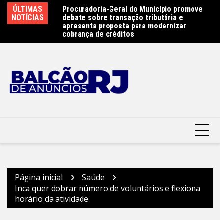
Ir
e 450 atletas na
ÚLTIMAS
Procuradoria-Geral do Município promove
Ob
para
ste sábado (8) –
NOTÍCIAS
debate sobre transação tributária e
Ar
terói
o
apresenta proposta para modernizar
Pr
cobrança de créditos
conteúdo
Página inicial
Saúde
Inca quer dobrar número de voluntários e flexiona
horário da atividade