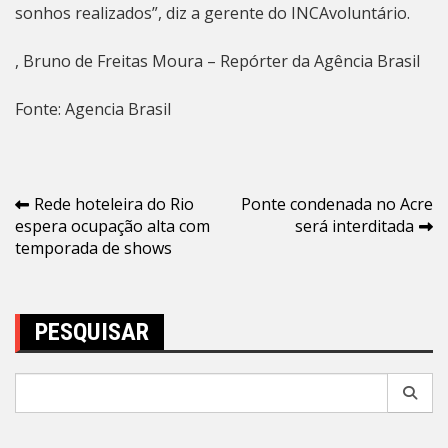
sonhos realizados”, diz a gerente do INCAvoluntário.
, Bruno de Freitas Moura – Repórter da Agência Brasil
Fonte: Agencia Brasil
Navegação
Rede hoteleira do Rio
Ponte condenada no Acre
espera ocupação alta com
será interditada
de
temporada de shows
Post
PESQUISAR
Pesquisar
por: