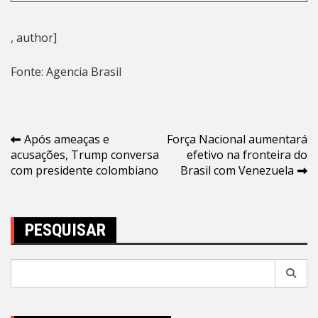
, author]
Fonte: Agencia Brasil
Navegação
Após ameaças e
Força Nacional aumentará
acusações, Trump conversa
efetivo na fronteira do
de
com presidente colombiano
Brasil com Venezuela
Post
PESQUISAR
Pesquisar
por: