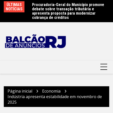
Ir
e 450 atletas na
ÚLTIMAS
Procuradoria-Geral do Município promove
Ob
para
ste sábado (8) –
NOTÍCIAS
debate sobre transação tributária e
Ar
terói
o
apresenta proposta para modernizar
Pr
cobrança de créditos
conteúdo
Página inicial
Economia
Indústria apresenta estabilidade em novembro de
2025