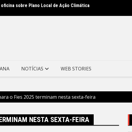
oficina sobre Plano Local de Ação Climática
 em Autismo oferece dia especial a mães atípicas
Clin m
Munici
TANA
NOTÍCIAS
WEB STORIES
para o Fies 2025 terminam nesta sexta-feira
 TERMINAM NESTA SEXTA-FEIRA