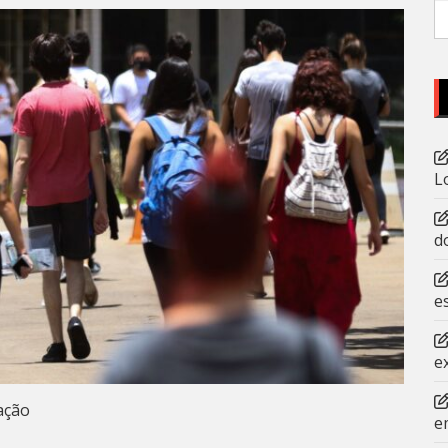
P
po
L
d
e
e
ação
e