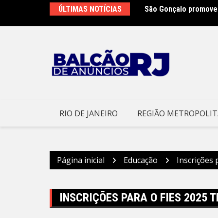
Ir
ÚLTIMAS NOTÍCIAS
São Gonçalo promove 
Centro de Referência
para
o
conteúdo
RIO DE JANEIRO
REGIÃO METROPOLI
Página inicial
Educação
Inscrições 
INSCRIÇÕES PARA O FIES 2025