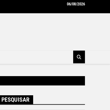
06/08/2026
oderniza uniformes e reforça cuidado com a saúde dos garis – Pr
pal de Niterói
PESQUISAR