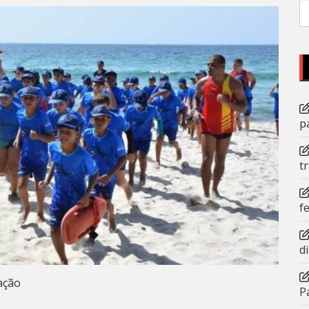
P
po
p
t
f
d
ação
P