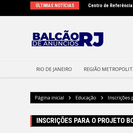
Ir
pa debates do Rio Innovation Week 2026
ÚLTIMAS NOTÍCIAS
Centro de Referência
para
o trabalho
o
conteúdo
RIO DE JANEIRO
REGIÃO METROPOLI
Página inicial
Educação
Inscrições
INSCRIÇÕES PARA O PROJETO 