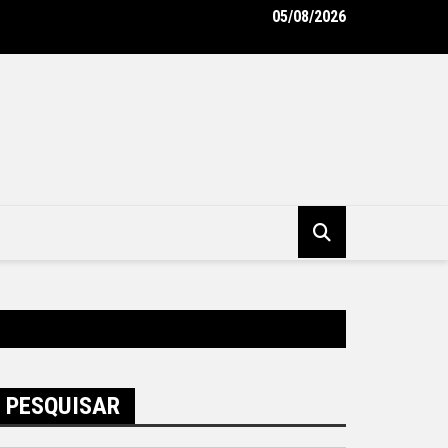
05/08/2026
oderniza uniformes e reforça cuidado com a saúde dos garis – Pr
pal de Niterói
PESQUISAR