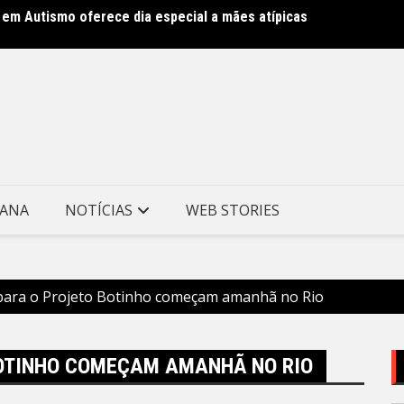
 em Autismo oferece dia especial a mães atípicas
Clin m
Munici
TANA
NOTÍCIAS
WEB STORIES
 para o Projeto Botinho começam amanhã no Rio
BOTINHO COMEÇAM AMANHÃ NO RIO