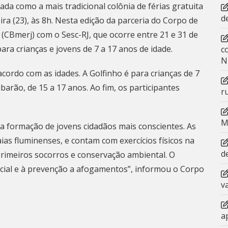
ada como a mais tradicional colônia de férias gratuita
d
a (23), às 8h. Nesta edição da parceria do Corpo de
 (CBmerj) com o Sesc-RJ, que ocorre entre 21 e 31 de
para crianças e jovens de 7 a 17 anos de idade.
c
N
acordo com as idades. A Golfinho é para crianças de 7
barão, de 15 a 17 anos. Ao fim, os participantes
r
M
 na formação de jovens cidadãos mais conscientes. As
ias fluminenses, e contam com exercícios físicos na
d
primeiros socorros e conservação ambiental. O
social e à prevenção a afogamentos”, informou o Corpo
v
a