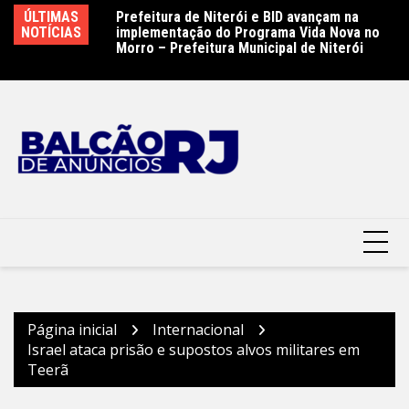
Ir
Nova Iguaçu
ÚLTIMAS
Prefeitura de Niterói e BID avançam na
Pr
para
lização do
NOTÍCIAS
implementação do Programa Vida Nova no
S
o
Morro – Prefeitura Municipal de Niterói
Es
Mu
conteúdo
Página inicial
Internacional
Israel ataca prisão e supostos alvos militares em
Teerã