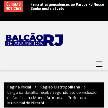
Ir
ão é controlado
ÚLTIMAS
Feira atrai gonçalenses ao Parque RJ Nosso
Sá
para
 combate
NOTÍCIAS
Sonho neste sábado
e
o
conteúdo
Página inicial
Região Metropolitana
Largo da Batalha recebe segundo ato de inclusão
de famílias na Moeda Arariboia – Prefeitura
Municipal de Niterói