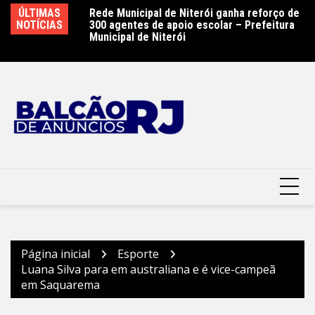
Ir
ÚLTIMAS
Rede Municipal de Niterói ganha reforço de
Prefeitura de Nova Iguaçu instala Gabinete
Gu
para
NOTÍCIAS
300 agentes de apoio escolar – Prefeitura
de Crise e reforça ações preventivas diante
pa
o
Municipal de Niterói
da previsão de ventos fortes
Pr
conteúdo
Página inicial
Esporte
Luana Silva para em australiana e é vice-campeã
em Saquarema