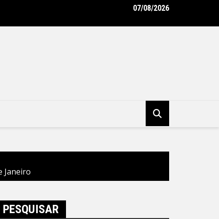
07/08/2026
to Rodrigo Neves vistoria obras do Supercentro de Exames, Ima
alidades de Niterói – Prefeitura Municipal de Niterói
e Janeiro
PESQUISAR