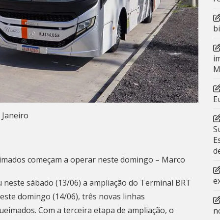
b
i
M
E
 Janeiro
S
E
d
ueimados começam a operar neste domingo – Marco
e
ou neste sábado (13/06) a ampliação do Terminal BRT
deste domingo (14/06), três novas linhas
Queimados. Com a terceira etapa de ampliação, o
n