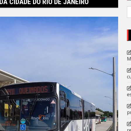
DA CIDADE DO RIO DE JANEIRO
P
po
M
c
e
p
r