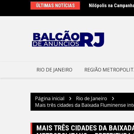
Ir
ÚLTIMAS NOTÍCIAS
Nilópolis na Campanh
Prefeitura de Niteró
para
no Morro – Prefeitura
o
conteúdo
RIO DE JANEIRO
REGIÃO METROPOLI
Página inicial
Rio de Janeiro
Mais três cidades da Baixada Fluminense in
MAIS TRÊS CIDADES DA BAIXAD