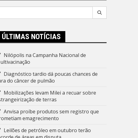
esquisar
r:
ÚLTIMAS NOTÍCIAS
Nilópolis na Campanha Nacional de
ultivacinação
Diagnóstico tardio dá poucas chances de
ura do câncer de pulmão
Mobilizações levam Milei a recuar sobre
strangeirização de terras
Anvisa proíbe produtos sem registro que
rometiam emagrecimento
Leilões de petróleo em outubro terão
ecorde de áreas em disputa