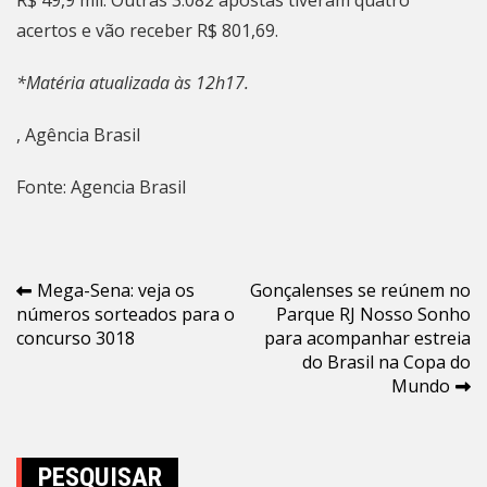
R$ 49,9 mil. Outras 3.082 apostas tiveram quatro
acertos e vão receber R$ 801,69.
*Matéria atualizada às 12h17.
, Agência Brasil
Fonte: Agencia Brasil
Navegação
Mega-Sena: veja os
Gonçalenses se reúnem no
números sorteados para o
Parque RJ Nosso Sonho
de
concurso 3018
para acompanhar estreia
Post
do Brasil na Copa do
Mundo
PESQUISAR