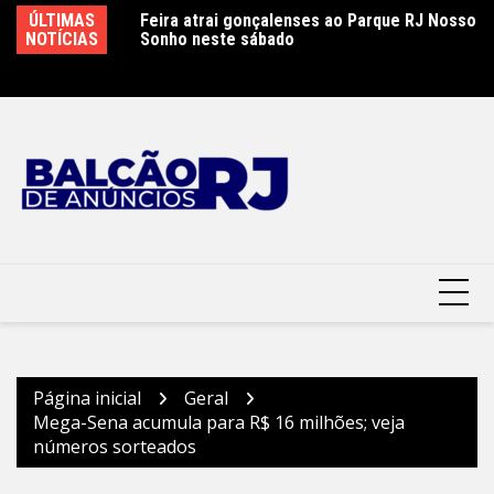
Ir
ão é controlado
ÚLTIMAS
Feira atrai gonçalenses ao Parque RJ Nosso
Sá
para
 combate
NOTÍCIAS
Sonho neste sábado
e
o
conteúdo
Página inicial
Geral
Mega-Sena acumula para R$ 16 milhões; veja
números sorteados