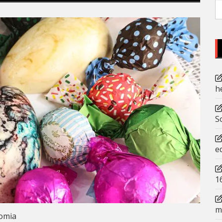
P
po
h
S
e
1
m
omia