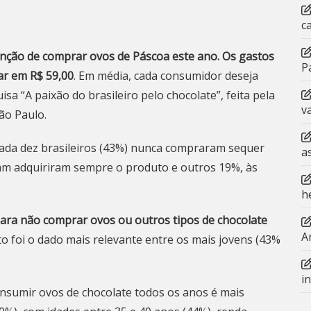
c
tenção de comprar ovos de Páscoa este ano. Os gastos
P
ar em R$ 59,00
. Em média, cada consumidor deseja
a “A paixão do brasileiro pelo chocolate”, feita pela
v
ão Paulo.
ada dez brasileiros (43%) nunca compraram sequer
a
am adquiriram sempre o produto e outros 19%, às
h
 para não comprar ovos ou outros tipos de chocolate
A
to foi o dado mais relevante entre os mais jovens (43%
i
onsumir ovos de chocolate todos os anos é mais