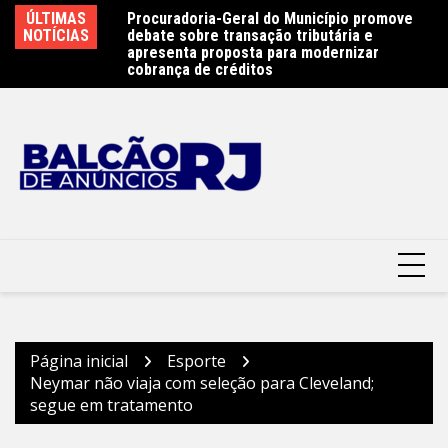
Ir
e 450 atletas na
ÚLTIMAS
Procuradoria-Geral do Município promove
Ob
para
ste sábado (8) –
NOTÍCIAS
debate sobre transação tributária e
Ar
terói
o
apresenta proposta para modernizar
Pr
cobrança de créditos
conteúdo
Página inicial
Esporte
Neymar não viaja com seleção para Cleveland;
segue em tratamento