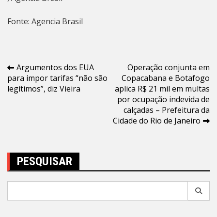
Fonte: Agencia Brasil
Navegação
Argumentos dos EUA
Operação conjunta em
para impor tarifas “não são
Copacabana e Botafogo
de
legítimos”, diz Vieira
aplica R$ 21 mil em multas
Post
por ocupação indevida de
calçadas – Prefeitura da
Cidade do Rio de Janeiro
PESQUISAR
Pesquisar
por: