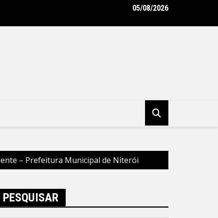
05/08/2026
oderniza uniformes e reforça cuidado com a saúde dos garis – Pr
pal de Niterói
ente – Prefeitura Municipal de Niterói
PESQUISAR