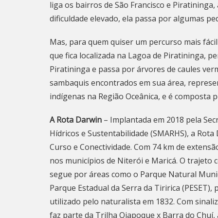
liga os bairros de São Francisco e Piratining
dificuldade elevado, ela passa por algumas pe
Mas, para quem quiser um percurso mais fácil 
que fica localizada na Lagoa de Piratininga, 
Piratininga e passa por árvores de caules verm
sambaquis encontrados em sua área, represent
indígenas na Região Oceânica, e é composta p
A Rota Darwin
– Implantada em 2018 pela Secr
Hídricos e Sustentabilidade (SMARHS), a Rota
Curso e Conectividade. Com 74 km de extensão
nos municípios de
Niterói
e Maricá. O trajeto 
segue por áreas como o Parque Natural Munici
Parque Estadual da Serra da Tiririca (PESET),
utilizado pelo naturalista em 1832. Com sinali
faz parte da Trilha Oiapoque x Barra do Chuí,