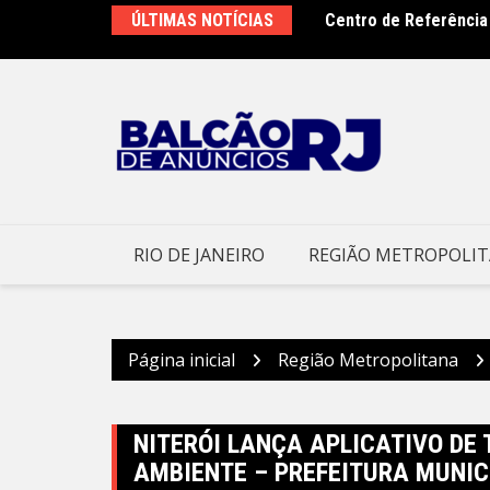
Ir
pa debates do Rio Innovation Week 2026
ÚLTIMAS NOTÍCIAS
Centro de Referência
para
o trabalho
o
conteúdo
RIO DE JANEIRO
REGIÃO METROPOLI
Página inicial
Região Metropolitana
NITERÓI LANÇA APLICATIVO DE
AMBIENTE – PREFEITURA MUNICI