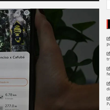
P
po
p
t
f
d
P