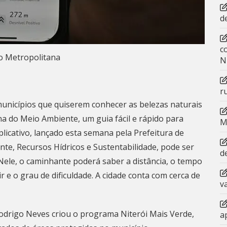
d
c
o Metropolitana
N
r
municípios que quiserem conhecer as belezas naturais
a do Meio Ambiente, um guia fácil e rápido para
M
aplicativo, lançado esta semana pela Prefeitura de
nte, Recursos Hídricos e Sustentabilidade, pode ser
d
Nele, o caminhante poderá saber a distância, o tempo
 e o grau de dificuldade. A cidade conta com cerca de
v
Rodrigo Neves criou o programa
Niterói
Mais Verde,
a